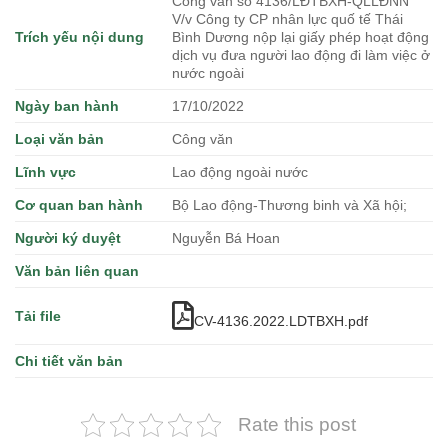
Công văn số 4136/LĐTBXH-QLLÐNN
V/v Công ty CP nhân lực quố tế Thái
Trích yếu nội dung
Bình Dương nộp lại giấy phép hoạt động
dịch vụ đưa người lao động đi làm việc ở
nước ngoài
Ngày ban hành
17/10/2022
Loại văn bản
Công văn
Lĩnh vực
Lao động ngoài nước
Cơ quan ban hành
Bộ Lao động-Thương binh và Xã hội;
Người ký duyệt
Nguyễn Bá Hoan
Văn bản liên quan
Tải file
CV-4136.2022.LDTBXH.pdf
Chi tiết văn bản
Rate this post