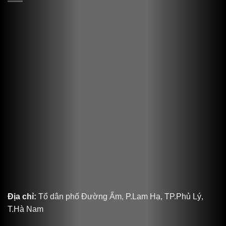
Địa chỉ:
Tổ dân phố Đường Ấm, P.Lam Hạ, TP.Phủ Lý,
T.Hà Nam