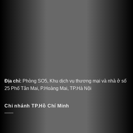
Địa chỉ:
Phòng SO5, Khu dịch vụ thương mại và nhà ở số
25 Phố Tân Mai, P.Hoàng Mai, TP.Hà Nội
Chi nhánh TP.Hồ Chí Minh