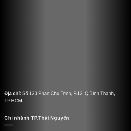
Địa chỉ:
Số 123 Phan Chu Trinh, P.12, Q.Bình Thạnh,
TP.HCM
Chi nhánh TP.Thái Nguyên