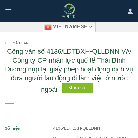
Bỏ
qua
nội
VIETNAMESE
dung
VĂN BẢN
Công văn số 4136/LĐTBXH-QLLÐNN V/v
Công ty CP nhân lực quố tế Thái Bình
Dương nộp lại giấy phép hoạt động dịch vụ
đưa người lao động đi làm việc ở nước
Khảo sát
ngoài
Số hiệu
4136/LĐTBXH-QLLÐNN