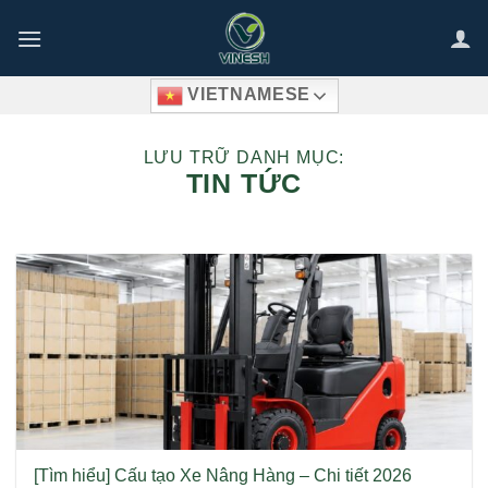
Bỏ
qua
nội
VIETNAMESE
dung
LƯU TRỮ DANH MỤC:
TIN TỨC
[Tìm hiểu] Cấu tạo Xe Nâng Hàng – Chi tiết 2026