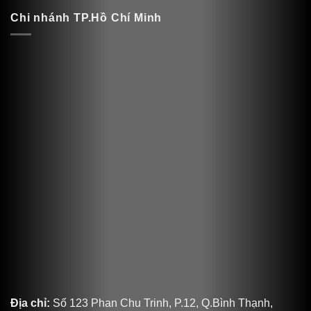
Chi nhánh TP.Hồ Chí Minh
Địa chỉ:
Số 123 Phan Chu Trinh, P.12, Q.Bình Thạnh,