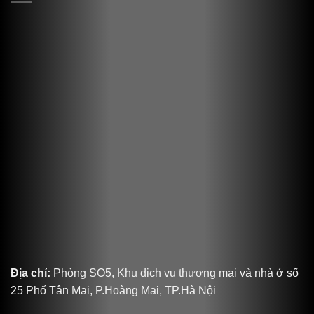
Địa chỉ:
Phòng SO5, Khu dịch vụ thương mại và nhà ở số
25 Phố Tân Mai, P.Hoàng Mai, TP.Hà Nội