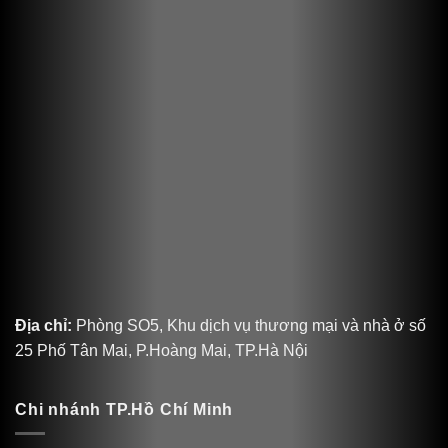
Địa chỉ:
Phòng SO5, Khu dịch vụ thương mại và nhà ở số
25 Phố Tân Mai, P.Hoàng Mai, TP.Hà Nội
Chi nhánh TP.Hồ Chí Minh