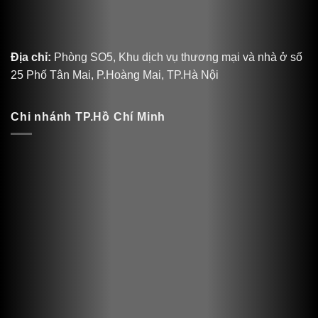
Địa chỉ:
Phòng SO5, Khu dịch vụ thương mại và nhà ở số
25 Phố Tân Mai, P.Hoàng Mai, TP.Hà Nội
Chi nhánh TP.Hồ Chí Minh