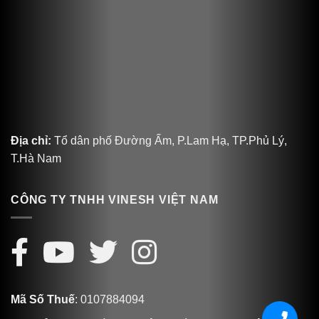
Địa chỉ:
Tổ dân phố Đường Ấm, P.Lam Hạ, TP.Phủ Lý,
T.Hà Nam
CÔNG TY TNHH VINESH VIỆT NAM
Mã Số Thuế
: 0107884094