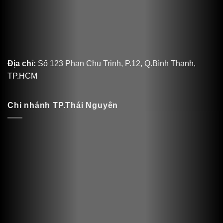
Địa chỉ:
Số 123 Phan Chu Trinh, P.12, Q.Bình Thạnh,
TP.HCM
Chi nhánh TP.Thái Nguyên