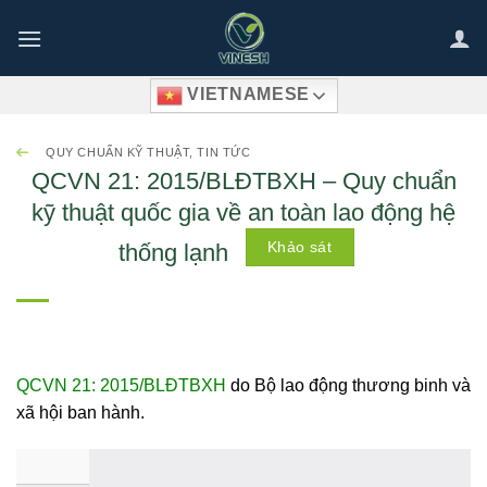
Bỏ
qua
nội
VIETNAMESE
dung
QUY CHUẨN KỸ THUẬT
,
TIN TỨC
QCVN 21: 2015/BLĐTBXH – Quy chuẩn
kỹ thuật quốc gia về an toàn lao động hệ
Khảo sát
thống lạnh
QCVN 21: 2015/BLĐTBXH
do Bộ lao động thương binh và
xã hội ban hành.