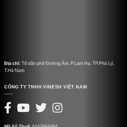
Địa chỉ:
Tổ dân phố Đường Ấm, P.Lam Hạ, TP.Phủ Lý,
T.Hà Nam
CÔNG TY TNHH VINESH VIỆT NAM
Mã Số Thuế
: 0107884094