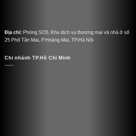
Địa chỉ:
Phòng SO5, Khu dịch vụ thương mại và nhà ở số
25 Phố Tân Mai, P.Hoàng Mai, TP.Hà Nội
Chi nhánh TP.Hồ Chí Minh