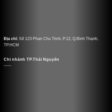
Địa chỉ:
Số 123 Phan Chu Trinh, P.12, Q.Bình Thạnh,
TP.HCM
Chi nhánh TP.Thái Nguyên