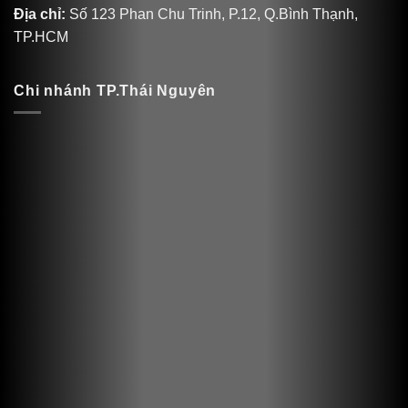
Địa chỉ:
Số 123 Phan Chu Trinh, P.12, Q.Bình Thạnh,
TP.HCM
Chi nhánh TP.Thái Nguyên