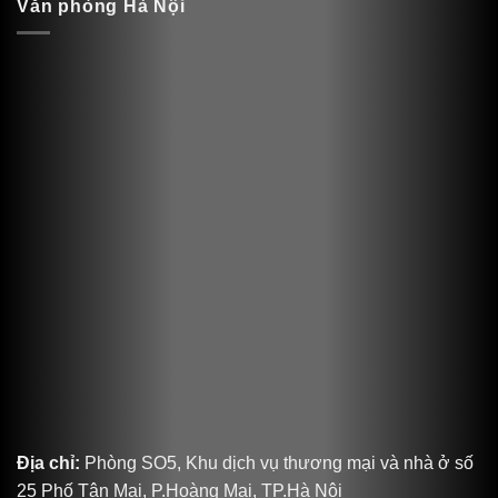
Văn phòng Hà Nội
Địa chỉ:
Phòng SO5, Khu dịch vụ thương mại và nhà ở số
25 Phố Tân Mai, P.Hoàng Mai, TP.Hà Nội