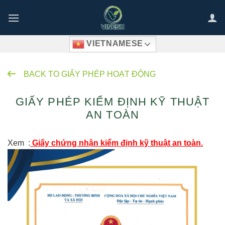
Bỏ
qua
nội
VIETNAMESE
dung
BACK TO GIẤY PHÉP HOẠT ĐỘNG
GIẤY PHÉP KIỂM ĐỊNH KỸ THUẬT
AN TOÀN
Xem :
Giấy chứng nhận kiểm định kỹ thuật an toàn.