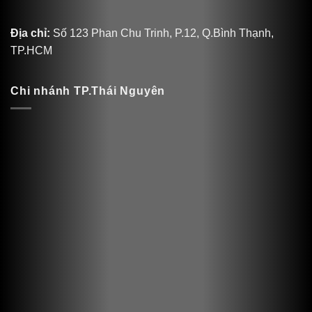
Địa chỉ:
Số 123 Phan Chu Trinh, P.12, Q.Bình Thạnh,
TP.HCM
Chi nhánh TP.Thái Nguyên